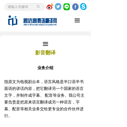
首页
ꄙ
泰语翻译
끀
我是客户
资讯中心
끀
影音翻译
翻译研究
业务介绍
关于我们
指原文为电视剧台本，语言风格是半口语半书
泰语入门
面语的讲话内容，把它翻译另一个国家的语言
文字，并制作成字幕、
配音等业务。我公司主
要负责是把原来语言翻译成另一种语言，字
幕、配音等相关业务交给更专业的合作伙伴进
行。